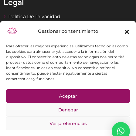
Legal
Política De Privacidad
Aviso Legal
Gestionar consentimiento
Para ofrecer las mejores experiencias, utilizamos tecnologías como
las cookies para almacenar y/o acceder a la información del
Contacto
dispositivo. El consentimiento de estas tecnologías nos permitirá
procesar datos como el comportamiento de navegación o las
identificaciones únicas en este sitio. No consentir o retirar el
C/ Cortes de Aragón, 29 (Zona Centro) 50005
consentimiento, puede afectar negativamente a ciertas
características y funciones.
Zaragoza
630 586 241
Aceptar
Inavardun@gmail.com
Denegar
Ver preferencias