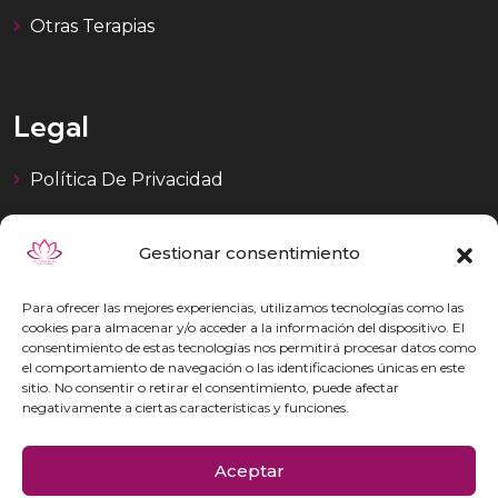
Otras Terapias
Legal
Política De Privacidad
Aviso Legal
Gestionar consentimiento
Para ofrecer las mejores experiencias, utilizamos tecnologías como las
Contacto
cookies para almacenar y/o acceder a la información del dispositivo. El
consentimiento de estas tecnologías nos permitirá procesar datos como
el comportamiento de navegación o las identificaciones únicas en este
C/ Cortes de Aragón, 29 (Zona Centro) 50005
sitio. No consentir o retirar el consentimiento, puede afectar
negativamente a ciertas características y funciones.
Zaragoza
630 586 241
Aceptar